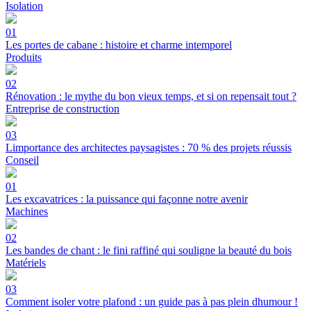
Isolation
01
Les portes de cabane : histoire et charme intemporel
Produits
02
Rénovation : le mythe du bon vieux temps, et si on repensait tout ?
Entreprise de construction
03
Limportance des architectes paysagistes : 70 % des projets réussis
Conseil
01
Les excavatrices : la puissance qui façonne notre avenir
Machines
02
Les bandes de chant : le fini raffiné qui souligne la beauté du bois
Matériels
03
Comment isoler votre plafond : un guide pas à pas plein dhumour !